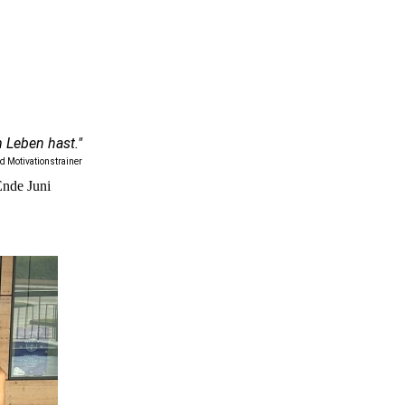
m Leben hast."
d Motivationstrainer
Ende Juni