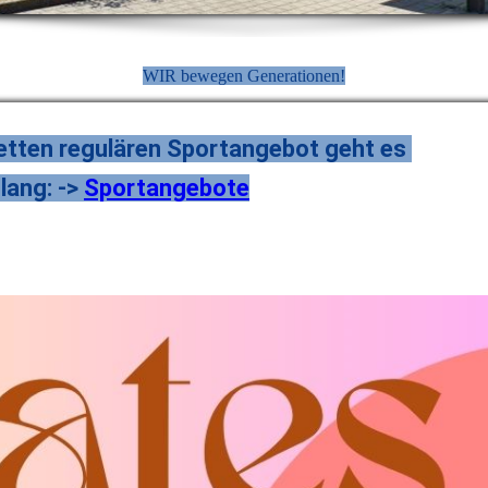
WIR bewegen Generationen!
tten regulären Sportangebot geht es
 lang: ->
Sportangebote