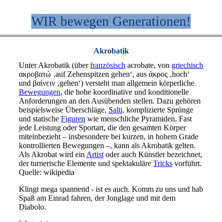
WIR bewegen Generationen!
Akrobatik
Unter Akrobatik (über
französisch
acrobate, von
griechisch
ακροβατώ ‚auf Zehenspitzen gehen‘, aus άκρος ‚hoch‘
und βαίνειν ‚gehen‘) versteht man allgemein körperliche
Bewegungen
, die hohe koordinative und konditionelle
Anforderungen an den Ausübenden stellen. Dazu gehören
beispielsweise Überschläge,
Salti
, komplizierte Sprünge
und statische
Figuren
wie menschliche Pyramiden. Fast
jede Leistung oder Sportart, die den gesamten Körper
miteinbezieht – insbesondere bei kurzen, in hohem Grade
kontrollierten Bewegungen –, kann als Akrobatik gelten.
Als Akrobat wird ein
Artist
oder auch Künstler bezeichnet,
der turnerische Elemente und spektakuläre
Tricks
vorführt.
Quelle: wikipedia
Klingt mega spannend - ist es auch. Komm zu uns und hab
Spaß am Einrad fahren, der Jonglage und mit dem
Diabolo.