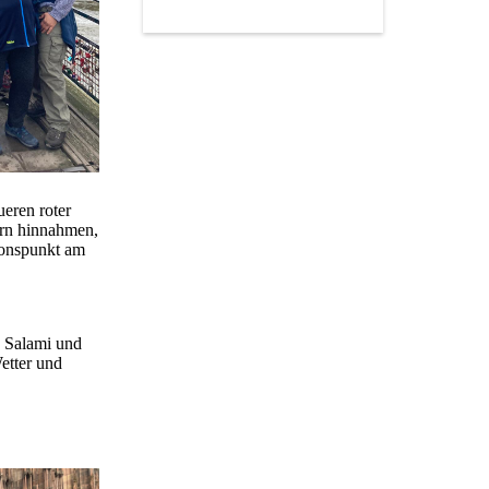
eren roter
rn hinnahmen,
sionspunkt am
, Salami und
etter und